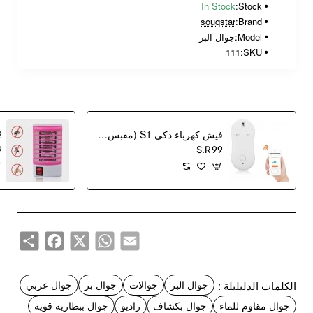
In Stock
Stock:
souqstar
Brand:
Model:
جوال البر
111
SKU:
فيش كهرباء ذكي S1 (مقبس كهربائي ذكي)
9
S.R 99
Share
Facebook
WhatsApp
X
Email
الكلمات الدليليلة :
جوال البر
جوالات
جوال بر
جوال عربي
جوال مقاوم للماء
جوال بكشاف
راديو
جوال ببطاريه قوية