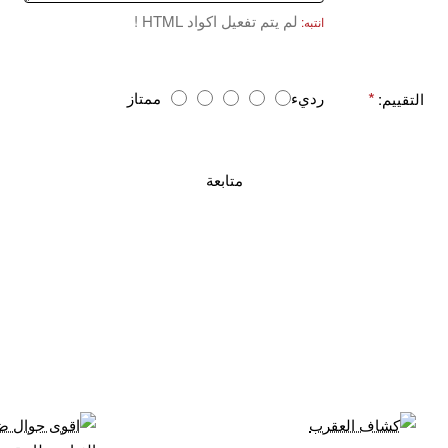
لم يتم تفعيل اكواد HTML !
انتبه:
ا
رديء
ممتاز
التقييم:
ل
ت
ق
متابعة
ي
ي
م
: