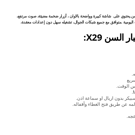
سن.يحتوي على شاشة كبيرة وواضحة بالاوان ، أزرار ضخمة مضيئة، صوت مرتفع،
 اليومية .متوافق مع جميع شبكات الجوال، تشغيله سهل دون إعدادات معقدة،
السن X29:
.
ريع
س الوقت.
كالمه عن طريق فتح الغطاء وأقفاله.
عجه.