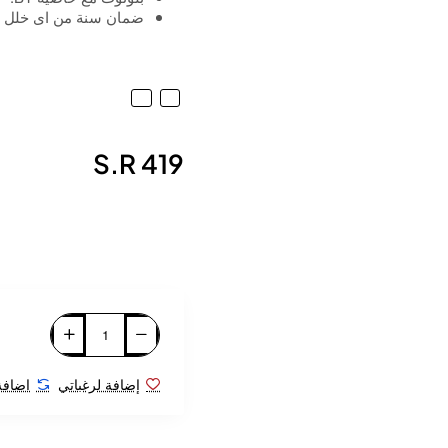
ضمان سنة من اى خلل 
S.R 419
إضافة لرغباتي
اضافة