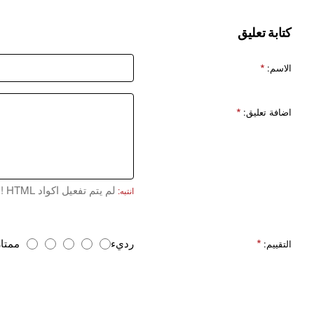
كتابة تعليق
الاسم:
اضافة تعليق:
لم يتم تفعيل اكواد HTML !
انتبه:
ا
رديء
ممتاز
التقييم:
ل
ت
ق