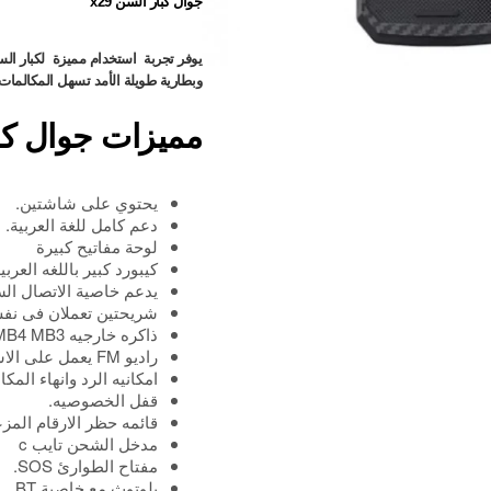
جوال كبار السن x29
يوفر تجربة استخدام مميزة لكبار ال
وبطارية طويلة الأمد تسهل المكالمات
مميزات جوال كبار 
يحتوي على شاشتين.
دعم كامل للغة العربية.
لوحة مفاتيح كبيرة
كيبورد كبير باللغه العربيه
يدعم خاصية الاتصال الس
شريحتين تعملان فى نف
ذاكره خارجيه MB4 MB3.
راديو FM يعمل على الاسبيكر بدون اريال او سماعة اذن.
امكانيه الرد وانهاء الم
قفل الخصوصيه.
قائمه حظر الارقام المز
مدخل الشحن تايب c
مفتاح الطوارئ SOS.
بلوتوث مع خاصية BT.