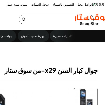
تواصل معنا
التسويق بالعمولة
سجل الطلبات
مدونة سوق ستار
SAR
S.R
كاميرات صغيرة
اجهزة تحديد الموقع
جوالات وتا
جوال كبار السن x29-من سوق ستار