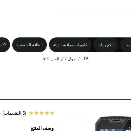
بلت
الكترونيات
كاميرات مراقبة حديثة
الطاقة الشمسية
اكس
جوال كبار السن x29
home
(5 التقييمات)
•
وصف المنتج