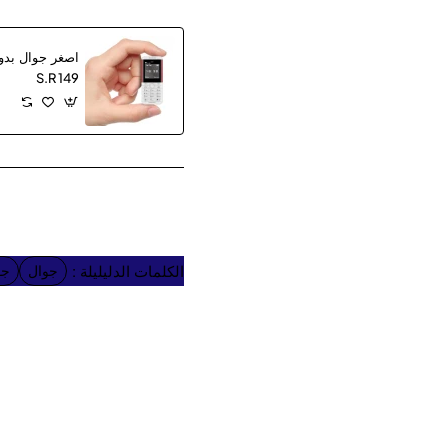
اصغر جوال بدون
S.R 149
الكلمات الدليليلة :
جوال
جو