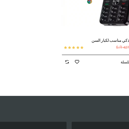
S.R 42
لسلة