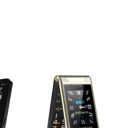
ي
ي
م
: