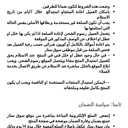
وضعت هذه الشروط لتكون ضمانا للطرفين.
بامكان العميل اعادة المنتجاو استبدالع خلال 7ايام من تاريخ
الاستلام
يجب أن تكون السلعة غير مستخدمة و بغلافها الأصلي بنفس الحالة
التي استلمتها بها
يتحمل العميل رسوم الشحن لإعادة السلعة اذا لم يكن بها خلل او
عطل او اختلاف عن الوصف المذكور في الموقعة
يتم اعادة أموالك بالكامل أو كوبون شرائي حسب رغبة العميل بعد
فحص السلعة من قبل موظفي سوق ستار
- في حال وجود عطل او خلل فني في المنتج عند الاستلام يحق
للعميل استبدال المنتج مجانا ويتحمل الموقع رسوم الشحن ويجب
ابلاغ الموقع بالخلل مباشرة عند الاستلام عن طريق الاتصال بخدمة
العملاء
--لايمكن استبدال المنتجات المستخدة او الناقصة ويجب ان يكون
المنتج بكامل تغليفه وملحقاته
ثامنا: سياسة الضمان
إنبعض السلع الإلكترونية المباعة مباشرة من موقع سوق ستار
تتمتع بضمان وفارة الضمان موضحة في صفحة المنتج
وإن سوق ستار تتكفل بإصلاح السلع المعيبة خلال مدة 14 يوم وذلك