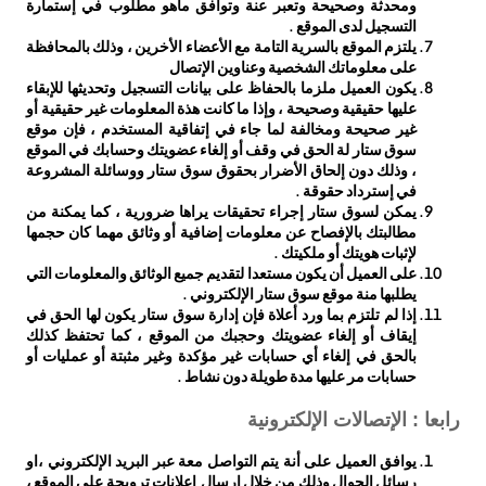
ومحدثة وصحيحة وتعبر عنة وتوافق ماهو مطلوب في إستمارة
التسجيل لدى الموقع .
يلتزم الموقع بالسرية التامة مع الأعضاء الأخرين ، وذلك بالمحافظة
على معلوماتك الشخصية وعناوين الإتصال
يكون العميل ملزما بالحفاظ على بيانات التسجيل وتحديثها للإبقاء
عليها حقيقية وصحيحة ، وإذا ما كانت هذة المعلومات غير حقيقية أو
غير صحيحة ومخالفة لما جاء في إتفاقية المستخدم ، فإن موقع
سوق ستار لة الحق في وقف أو إلغاء عضويتك وحسابك في الموقع
، وذلك دون إلحاق الأضرار بحقوق سوق ستار ووسائلة المشروعة
في إسترداد حقوقة .
يمكن لسوق ستار إجراء تحقيقات يراها ضرورية ، كما يمكنة من
مطالبتك بالإفصاح عن معلومات إضافية أو وثائق مهما كان حجمها
لإثبات هويتك أو ملكيتك .
على العميل أن يكون مستعدا لتقديم جميع الوثائق والمعلومات التي
يطلبها منة موقع سوق ستار الإلكتروني .
إذا لم تلتزم بما ورد أعلاة فإن إدارة سوق ستار يكون لها الحق في
إيقاف أو إلغاء عضويتك وحجبك من الموقع ، كما تحتفظ كذلك
بالحق في إلغاء أي حسابات غير مؤكدة وغير مثبتة أو عمليات أو
حسابات مر عليها مدة طويلة دون نشاط .
رابعا : الإتصالات الإلكترونية
يوافق العميل على أنة يتم التواصل معة عبر البريد الإلكتروني ،او
رسائل الجوال وذلك من خلال إرسال إعلانات ترويجة على الموقع ،