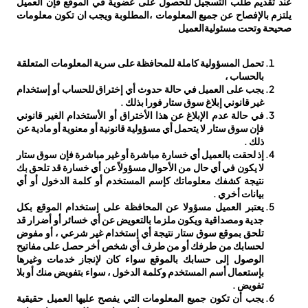
عند تقديم طلب التسجيل للحصول على عضوية في الموقع فإن العميل
يلتزم بالإفصاح عن جميع المعلومات ،المطلوبة ويجب ان تكون معلومات
صحيحة وتحت مسئوليةالعميل
تحمل المسؤولية كاملة للمحافظة على سرية المعلومات المتعلقة
بالحساب ،
يجب على العميل في حالة حدوث أي إختراق للحساب أو إستخدام
غير قانوني إبلاغ سوق ستار فورا بذلك .
في حالة عدم الإبلاغ عن هذا الأختراق أو الأستخدام الغير قانوني
فإن سوق ستار لا يتحمل أي مسؤولية قانونية أو معنوية أو مادية عن
ذلك .
إذ لحقت بالعميل أي خسارة مباشرة أو غير مباشرة فإن سوق ستار
لا يكون في أي حال من الأحوال مسؤولاً عن أي خسارة قد تلحق بك
نتيجة كشفك معلوماتك كإسم المستخدم أو كلمة الدخول أو أي
بيانات أخري .
يعتبر العميل مسؤولا عن المحافظة على إستخدام الموقع بكل
جدية ومصداقية ويكون ملزما بالتعويض عن أي خسائر أو أضرار قد
تلحق بموقع سوق ستار نتيجة أي إستخدام غير شرعي ، أو مفوض
لحسابك من طرفك أو من طرف أي شخص أخر حصل على مفاتيح
الوصول إلى حسابك بالموقع سواء كان لإنجاز خدمات وغيرها
بإستعمال أسم المستخدم وكلمة الدخول ، سواء بتفويض منك أو بلا
تفويض .
يجب أن تكون جميع المعلومات التي يفصح عليها العميل حقيقية