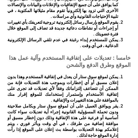
كما يوافق على أن جميع الإتفاقيات والإعلانات والبيانات والإتصالات
الأخرى التي تزود بها إلكترونياً تقوم مقام مثيلاتها المكتوبة ، في
تلبية الإحتياجات القانونية وأي مراسلات .
يقوم الموقع بإرسال رسائل إلكترونية تروجية لتعريفك بأي تغييرات
أو إجراءات أو نشاطات دعائية جديدة قد تضاف إلى الموقع خلال
فترة عضويتك .
يمكن للمستخدم إبداء رغبتة في عدم تلقي الرسائل الإلكترونية
الدعائية ، في أي وقت .
خامسا : تعديلات على إتفاقية المستخدم وآلية عمل هذا
الموقع وطرق الدفع والشحن
يمكن لموقع سوق ستار أن يعدل في إتفاقية المستخدم وهذا بدون
إعلان مسبق أو أي إخطارات وبموجب هذة التعديلات فإنة من
الممكن أن تتضاعف إلتزاماتك وفقاً لأي تعديلات قد تجرى على
إتفاقية الأستخدام وإستمرار إستخدامك للموقع إقرار منك
بالموافقة علي هذة التغييرات والإتفاقية .
يقر ويوافق العميل على أن لموقع سوق ستار وبكامل صلاحيتة
ودون تحملة المسؤولية القانونية إجراء أية تعديلات سواء كانت
أساسية أو فرعية على هذة الإتفاقية وذلك دون إخطار مسبق أو
موافقة إضافية من طرفك ، في أي وقت وبأثر فوري ، ويتم
إعلامكم بهذة التعديلات بواسطة بث إعلان على الموقع إذا رأت
إدارة الموقع حاجة لذلك .