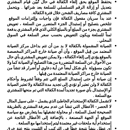
يحتفظ الموقع بحق إلغاء الكفالة في حال تًبيُن قيام المشتري
بتعديل أو إزالة الرقم التسلسلي للسلعة بعد شرائها . ويتحمل
المشتري كافة مصاريف الشحن خلال فترة الكفالة.
عند بدأ سريان مفعول الكفالة فإن واجبات وإلتزامات الموقع
تتلخص بتصليح أو إستبدال الجزء المتضرر من السلعة ، تعويض
المشتري بجزء من المبلغ أو بالمبلغ الكلي الذي قام المشتري بدفعة
ثمناً للسلعة ويكون التعويض بحسب سعر السلعة في السوق
المحلي .
الصيانة المشمولة بالكفالة لا بد من أن تتم بداخل مركز الصيانة
المعتمد من قِبل الموقع ، وأن أي صيانة خارج المراكز المخصصة
بالموقع يؤدي إلى إلغاء الكفالة ، ولا يمكن تعويض المشتري بأي حال
من الأحوال عن السلعة المتضررة من هذا التصليح أو الصيانة كما ولا
تكون مسؤولة بأي شكل أيضاً عن أية دعاوي أو أضرار قد تنشأ من
الصيانة خارج مراكز الصيانة المعتمدة من قِبلها .
إن صيانة أو حتى إستبدال السلع التي تتم وفقاً لشروط وأحكام
الكفالة لا ولن تعتبر أو تؤدي إلى تجديد مدة الكفالة ولا تعتبر الصيانة
أو الإستبدال بأي صورة تجديداً لمدة الكفالة التي تم منحها للمشتري
مع السلعة .
لاتشمل الكفالة الإستخدام الخاطئ الذي يشمل - على سبيل المثال
لا الحصر- الأعطال التي تنشأ عن عدم معرفة المشتري بالطريقة
الصحيحة لعمل السلعة ، أو محاولة تشغيلها بما يتعارض مع سياسة
الموقع أو الجهة المصنعة ، بالإضافة إلى الأعطال الناتجة عن
إستخدام أية ملحقات غير معتمدة ليتم إستخدامها مع السلعة .
أي عطل ينشأ نتيجة خطأ في التركيب أو التثبيت ينتج عنة خرق