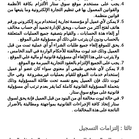
يجب على مستخدم موقع سوق ستار الألتزام بكافة الأنظمة
والقوانين المعمول بها في تنظيم التجارة الإلكترونية وما يتبعها من
قوانين منظمة.
لا يمكن لأي عميل أو مؤسسة تجارية إستخدام بريد إلكتروني ورقم
هاتف لفتح أكثر من حساب ، ويحق للإدارة تجميد أي حساب مخالف
أو إلغاء هذة الحسابات ، والقيام بتصفية جميع العمليات المتعلقة
بالحساب ودون أن يترتب علي ذلك أي مسؤولية على الموقع .
يحق للموقع إلغاء جميع طلبات الشراء أو أي عملية تمت من قبل
العميل وذلك عند ثبوت مخالفتة للأحكام الواردة في البند الخامس ،
ولا يترتب علي هذا الإلغاء أي مسؤولية قانونية أو مالية علي الموقع .
يجب على الجميع الإلتزام بالعقود التجارية المبرمة مع الموقع.
لا يمكن لأي شخص طبيعي أو معنوي سواء كان عضو أو عميل
إستخدام خدمات الموقع للقيام بعمليات غيرمشروعة وفي حال
ثبوت ذلك فإن العميل يضع نفسه تحت طائلة المسؤولية وذلك
بتحملة المسؤولية القانونية كاملة كما يقر بعدم ترتب أي مسؤولية
قانونية على موقع سوق ستار.
في حالة ثبوت مخالفة أي من البنود من قبل العميل فإنة يحق لسوق
ستار إتخاذ كافة الإجراءات القانونية بمواجهتة ومطالبتة بالأضرار
الناتجة على هذة المخالفات .
ثالثا : إلتزامات التسجيل