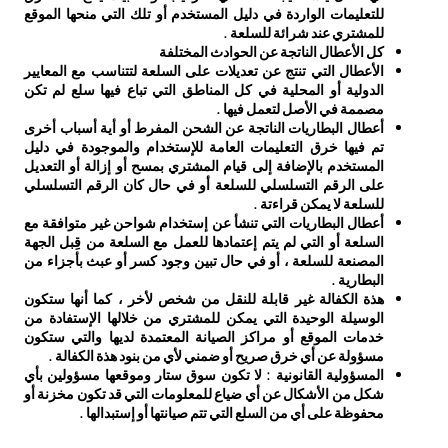
للتعليمات الواردة في دليل المستخدم أو تلك التي منحها الموقع
للمشتري عند شرائة للسلعة .
كل الأعطال الناتجة عن الحوادث المختلفة
الأعطال التي تنتج عن تعديلات على السلعة لتتناسب مع المعايير
الدولية أو المحلية في كل المناطق التي تباع فيها سلع لم تكن
مصممة في الأصل لتعمل فيها .
أعطال البطاريات الناتجة عن الشحن المفرط أو أية أسباب أخرى
تم فيها خرق التعليمات العامة للإستخدام والموجودة في دليل
المستخدم بالإضافة إلى قيام المشتري بمسح أو إزالة أو التعديل
على الرقم التسلسلي للسلعة أو في حال كان الرقم التسلسلي
للسلعة لا يمكن قراءتة .
أعطال البطاريات التي تنشأ عن إستخدام شواحن غير متوافقة مع
السلعة أو التي لم يتم إعتمادها للعمل مع السلعة من قِبل الجهة
المصنعة للسلعة ، أو في حال تبين وجود كسر أو عبث بأجزاء من
البطارية .
هذة الكفالة غير قابلة للنقل من شخص لأخر ، كما أنها ستكون
الوسيلة الوحيدة التي يمكن للمشتري من خلالها الإستفادة من
خدمات الموقع أو مراكز الصيانة المعتمدة لديها والتي ستكون
مسؤولة عن أي خرق صريح أو ضمني لأي من بنود هذة الكفالة .
المسؤولية القانونية : لا تكون سوق ستار وموقعها مسؤولين بأي
شكل من الأشكال عن أي ضياع للمعلومات التي قد تكون مخزنة أو
محفوظة على أي من السلع التي تتم صيانتها أو إستبدالها .