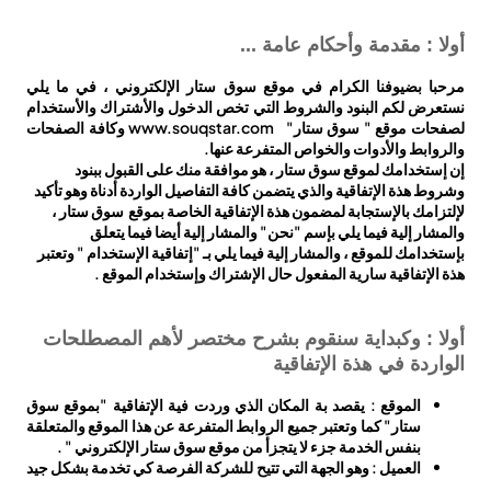
أولا : مقدمة وأحكام عامة ...
مرحبا بضيوفنا الكرام في موقع سوق ستار الإلكتروني ، في ما يلي
نستعرض لكم البنود والشروط التي تخص الدخول والأشتراك والأستخدام
لصفحات موقع " سوق ستار" www.souqstar.com وكافة الصفحات
والروابط والأدوات والخواص المتفرعة عنها.
إن إستخدامك لموقع سوق ستار ، هو موافقة منك على القبول ببنود
وشروط هذة الإتفاقية والذي يتضمن كافة التفاصيل الواردة أدناة وهو تأكيد
لإلتزامك بالإستجابة لمضمون هذة الإتفاقية الخاصة بموقع سوق ستار ،
والمشار إلية فيما يلي بإسم "نحن" والمشار إلية أيضا فيما يتعلق
بإستخدامك للموقع ، والمشار إلية فيما يلي بـ "إتفاقية الإستخدام " وتعتبر
هذة الإتفاقية سارية المفعول حال الإشتراك وإستخدام الموقع .
أولا : وكبداية سنقوم بشرح مختصر لأهم المصطلحات
الواردة في هذة الإتفاقية
الموقع : يقصد بة المكان الذي وردت فية الإتفاقية "بموقع سوق
ستار" كما وتعتبر جميع الروابط المتفرعة عن هذا الموقع والمتعلقة
بنفس الخدمة جزء لا يتجزأ من موقع سوق ستار الإلكتروني " .
العميل : وهو الجهة التي تتيح للشركة الفرصة كي تخدمة بشكل جيد
.