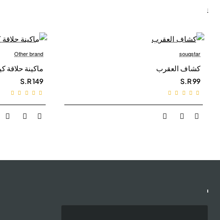
يشحن في نفس اليوم
Other brand
souqstar
كشاف العقرب
ماكينة حلاقة كيمي 5015
S.R 149
S.R 99
ماكينة حلاقة للرجال