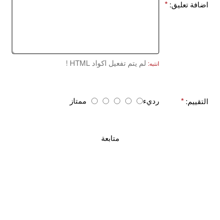
اضافة تعليق:
لم يتم تفعيل اكواد HTML !
انتبه:
ا
رديء
ممتاز
التقييم:
ل
ت
ق
متابعة
ي
ي
م
: