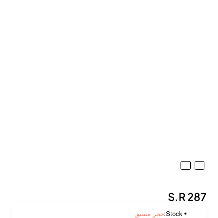
S.R 287
Stock:
حجز مسبق