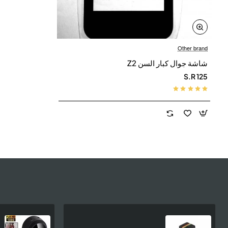
Other brand
يشحن في نفس اليوم
شاشة جوال كبار السن Z2
S.R 125
اصغر كاميرا لتصوير الفيديو بدقة عالية S11