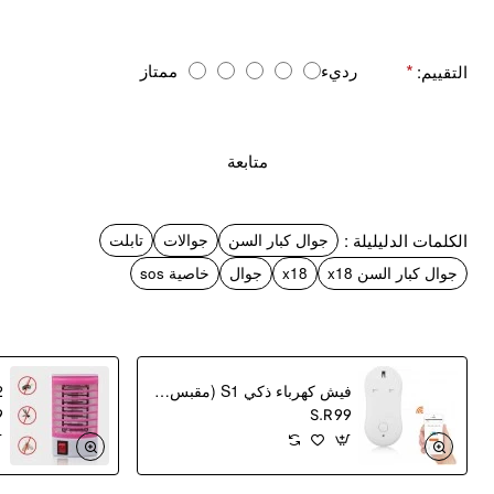
ا
رديء
ممتاز
التقييم:
ل
ت
ق
متابعة
ي
ي
م
الكلمات الدليليلة :
جوال كبار السن
جوالات
تابلت
:
جوال كبار السن x18
x18
جوال
خاصية sos
فيش كهرباء ذكي S1 (مقبس كهربائي ذكي)
9
S.R 99