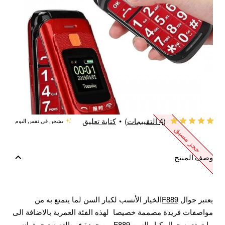
(4 التقييمات)
•
كتابة تعليق
يشحن في نفس اليوم
حجز مسبق
وصف المنتج
يعتبر جوال
F889
الخيار الأنسب لكبار السن لما يتمتع به من
مواصفات فريدة مصممة خصيصا لهذه الفئة العمرية بالاضافة الى
مايتمتع به
جوال كبار السن F889
من جودة في التصنيع حيث انه