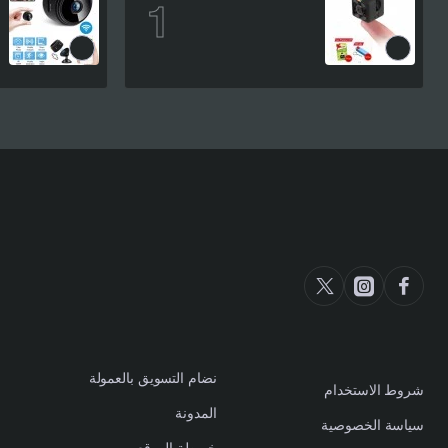
7
S.R 129
نضام التسويق بالعمولة
شروط الاستخدام
المدونة
سياسة الخصوصية
خريطة الموقع